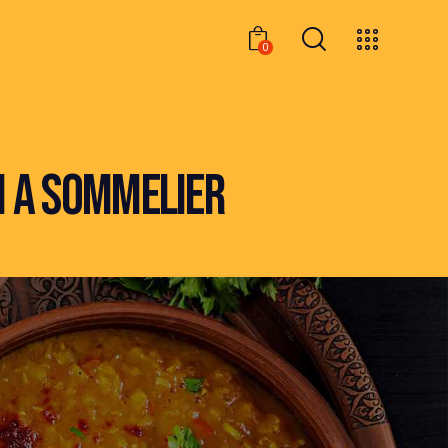
0
0
OM A SOMMELIER