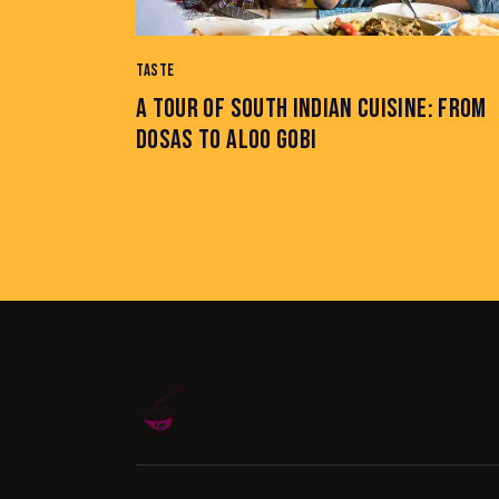
TASTE
A TOUR OF SOUTH INDIAN CUISINE: FROM
DOSAS TO ALOO GOBI