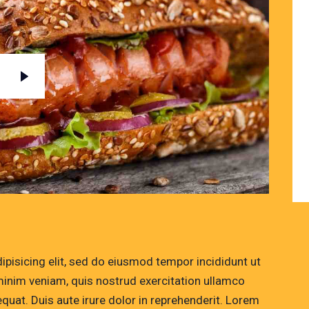
pisicing elit, sed do eiusmod tempor incididunt ut
minim veniam, quis nostrud exercitation ullamco
quat. Duis aute irure dolor in reprehenderit. Lorem