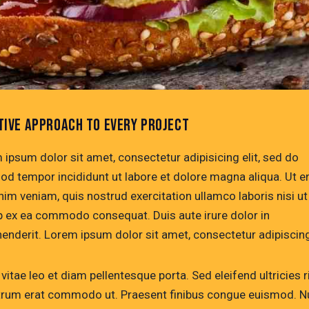
TIVE APPROACH TO EVERY PROJECT
 ipsum dolor sit amet, consectetur adipisicing elit, sed do
od tempor incididunt ut labore et dolore magna aliqua. Ut 
nim veniam, quis nostrud exercitation ullamco laboris nisi ut
ip ex ea commodo consequat. Duis aute irure dolor in
henderit. Lorem ipsum dolor sit amet, consectetur adipiscing 
vitae leo et diam pellentesque porta. Sed eleifend ultricies r
utrum erat commodo ut. Praesent finibus congue euismod. N