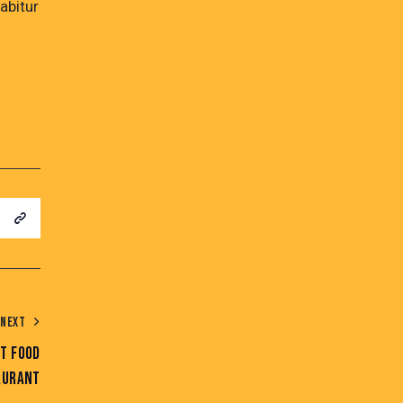
abitur
NEXT
ST FOOD
AURANT