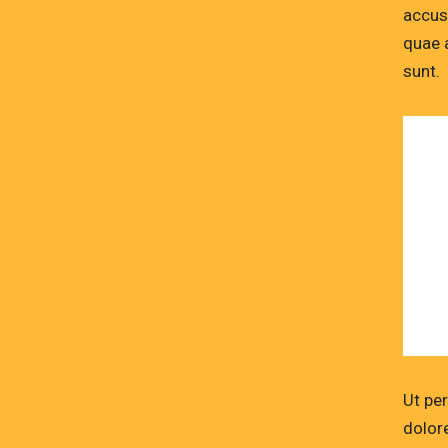
accus
quae a
sunt.
Ut pe
dolor