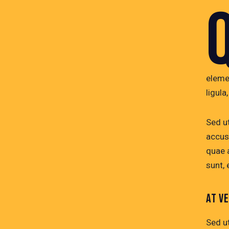
eleme
ligula
Sed ut
accus
quae a
sunt, 
AT V
Sed ut