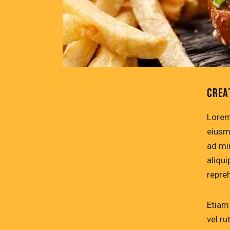
CREA
Lorem
eiusm
ad mi
aliqu
repre
Etiam 
vel r