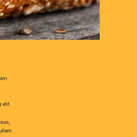
enim
elit.
isus,
ullam