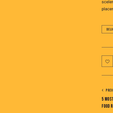
scele
placer
Deli
PREV
5 MOST
FOOD 