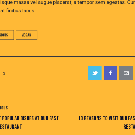
risque massa vel augue placerat, a tempor sem egestas. Cur
at finibus lacus.
cious
Vegan
0
IOUS
 POPULAR DISHES AT OUR FAST
10 REASONS TO VISIT OUR FA
RESTAURANT
REST