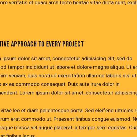
ore veritatis et quasi architecto beatae vitae dicta sunt, exp
TIVE APPROACH TO EVERY PROJECT
 ipsum dolor sit amet, consectetur adipisicing elit, sed do
od tempor incididunt ut labore et dolore magna aliqua. Ut 
nim veniam, quis nostrud exercitation ullamco laboris nisi ut
ip ex ea commodo consequat. Duis aute irure dolor in
henderit. Lorem ipsum dolor sit amet, consectetur adipiscing 
vitae leo et diam pellentesque porta. Sed eleifend ultricies r
utrum erat commodo ut. Praesent finibus congue euismod. N
risque massa vel augue placerat, a tempor sem egestas. Cur
at finibus lacus.