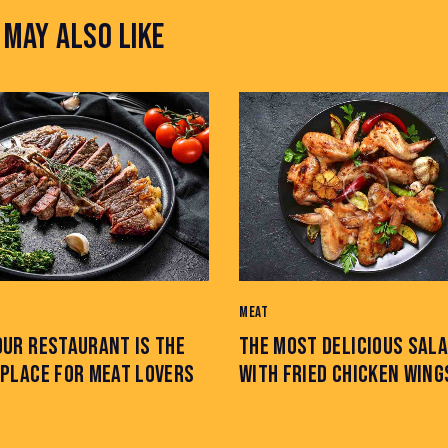
 MAY ALSO LIKE
MEAT
OUR RESTAURANT IS THE
THE MOST DELICIOUS SAL
 PLACE FOR MEAT LOVERS
WITH FRIED CHICKEN WING