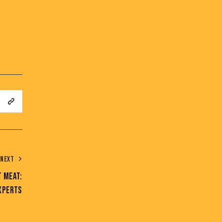
NEXT
T MEAT:
XPERTS