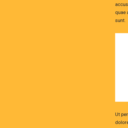
accus
quae a
sunt.
Ut pe
dolor