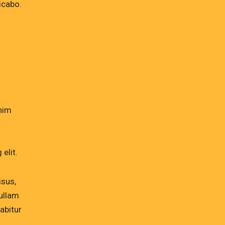
licabo.
enim
elit.
isus,
ullam
abitur