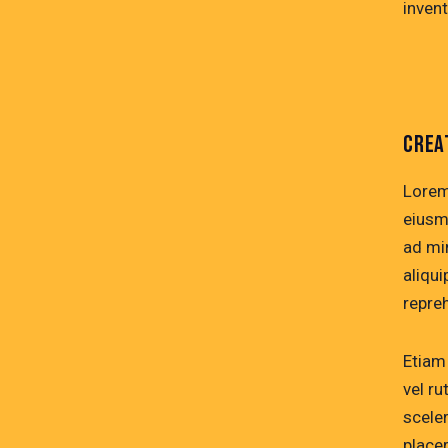
invent
CREA
Lorem
eiusm
ad mi
aliqu
repre
Etiam 
vel r
scele
placer