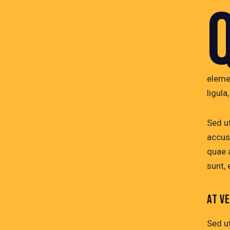
eleme
ligula
Sed ut
accus
quae a
sunt, 
AT V
Sed ut