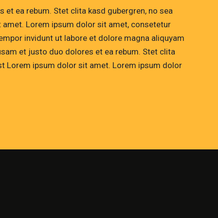
 et ea rebum. Stet clita kasd gubergren, no sea
t amet. Lorem ipsum dolor sit amet, consetetur
empor invidunt ut labore et dolore magna aliquyam
usam et justo duo dolores et ea rebum. Stet clita
st Lorem ipsum dolor sit amet. Lorem ipsum dolor