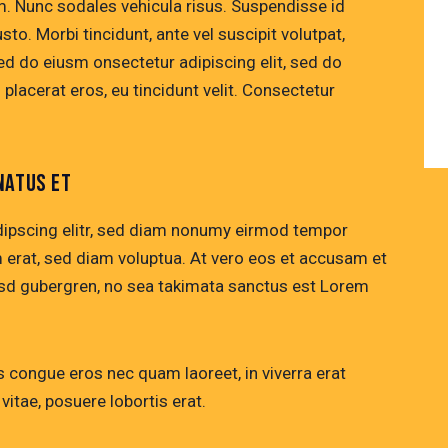
um. Nunc sodales vehicula risus. Suspendisse id
sto. Morbi tincidunt, ante vel suscipit volutpat,
sed do eiusm onsectetur adipiscing elit, sed do
 placerat eros, eu tincidunt velit. Consectetur
NATUS ET
dipscing elitr, sed diam nonumy eirmod tempor
m erat, sed diam voluptua. At vero eos et accusam et
kasd gubergren, no sea takimata sanctus est Lorem
 congue eros nec quam laoreet, in viverra erat
vitae, posuere lobortis erat.