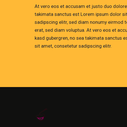
At vero eos et accusam et justo duo dolores
takimata sanctus est Lorem ipsum dolor si
sadipscing elitr, sed diam nonumy eirmod t
erat, sed diam voluptua. At vero eos et acc
kasd gubergren, no sea takimata sanctus e
sit amet, consetetur sadipscing elitr.