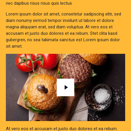
nec dapibus risus risus quis lectus.
Lorem ipsum dolor sit amet, consetetur sadipscing elitr, sed
diam nonumy eirmod tempor invidunt ut labore et dolore
magna aliquyam erat, sed diam voluptua. At vero eos et
accusam et justo duo dolores et ea rebum. Stet clita kasd
gubergren, no sea takimata sanctus est Lorem ipsum dolor
sit amet.
At vero eos et accusam et justo duo dolores et ea rebum.