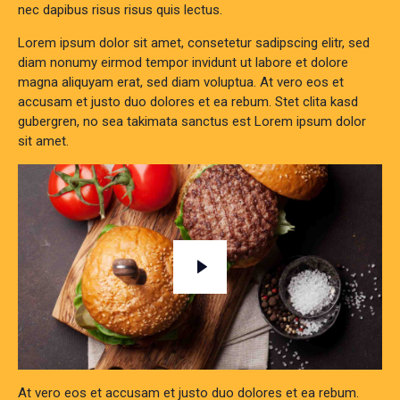
nec dapibus risus risus quis lectus.
Lorem ipsum dolor sit amet, consetetur sadipscing elitr, sed
diam nonumy eirmod tempor invidunt ut labore et dolore
magna aliquyam erat, sed diam voluptua. At vero eos et
accusam et justo duo dolores et ea rebum. Stet clita kasd
gubergren, no sea takimata sanctus est Lorem ipsum dolor
sit amet.
At vero eos et accusam et justo duo dolores et ea rebum.