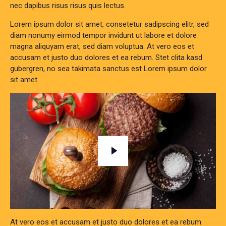
nec dapibus risus risus quis lectus.
Lorem ipsum dolor sit amet, consetetur sadipscing elitr, sed
diam nonumy eirmod tempor invidunt ut labore et dolore
magna aliquyam erat, sed diam voluptua. At vero eos et
accusam et justo duo dolores et ea rebum. Stet clita kasd
gubergren, no sea takimata sanctus est Lorem ipsum dolor
sit amet.
At vero eos et accusam et justo duo dolores et ea rebum.