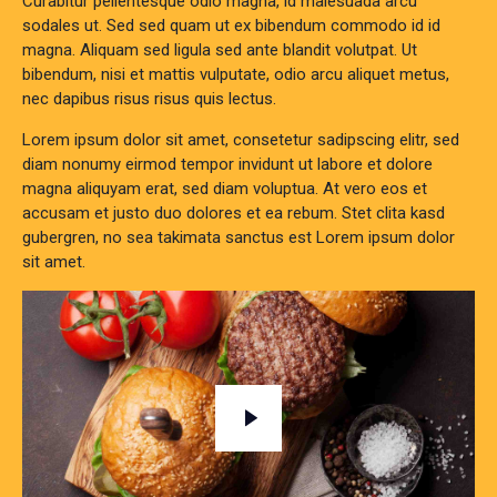
Curabitur pellentesque odio magna, id malesuada arcu
sodales ut. Sed sed quam ut ex bibendum commodo id id
magna. Aliquam sed ligula sed ante blandit volutpat. Ut
bibendum, nisi et mattis vulputate, odio arcu aliquet metus,
nec dapibus risus risus quis lectus.
Lorem ipsum dolor sit amet, consetetur sadipscing elitr, sed
diam nonumy eirmod tempor invidunt ut labore et dolore
magna aliquyam erat, sed diam voluptua. At vero eos et
accusam et justo duo dolores et ea rebum. Stet clita kasd
gubergren, no sea takimata sanctus est Lorem ipsum dolor
sit amet.