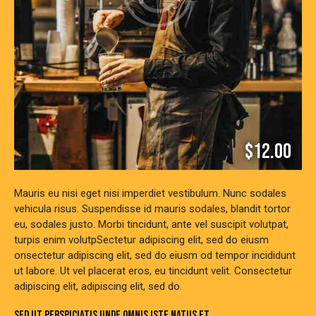
$12.00
Mauris eu nisi eget nisi imperdiet vestibulum. Nunc sodales
vehicula risus. Suspendisse id mauris sodales, blandit tortor
eu, sodales justo. Morbi tincidunt, ante vel suscipit volutpat,
turpis enim volutpSectetur adipiscing elit, sed do eiusm
onsectetur adipiscing elit, sed do eiusm od tempor incididunt
ut labore. Ut vel placerat eros, eu tincidunt velit. Consectetur
adipiscing elit, adipiscing elit, sed do.
SED UT PERSPICIATIS UNDE OMNIS ISTE NATUS ET