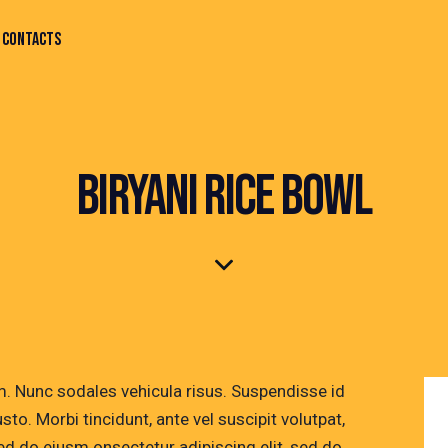
CONTACTS
BIRYANI RICE BOWL
um. Nunc sodales vehicula risus. Suspendisse id
sto. Morbi tincidunt, ante vel suscipit volutpat,
sed do eiusm onsectetur adipiscing elit, sed do