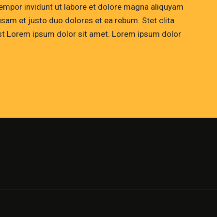
empor invidunt ut labore et dolore magna aliquyam
usam et justo duo dolores et ea rebum. Stet clita
st Lorem ipsum dolor sit amet. Lorem ipsum dolor