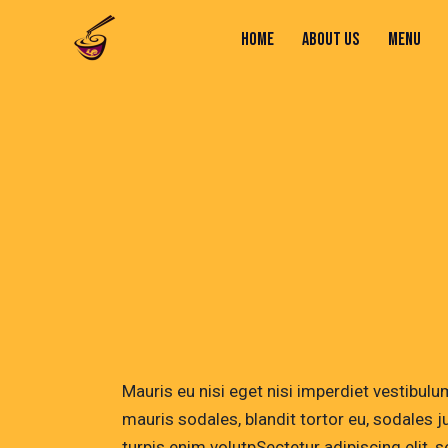
HOME
ABOUT US
MENU
HOME
ABOUT US
MENU
CONTACTS
Mauris eu nisi eget nisi imperdiet vestibul
mauris sodales, blandit tortor eu, sodales ju
turpis enim volutpSectetur adipiscing elit, 