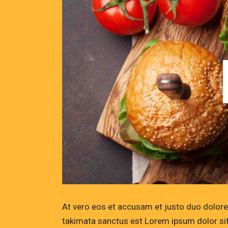
At vero eos et accusam et justo duo dolores
takimata sanctus est Lorem ipsum dolor si