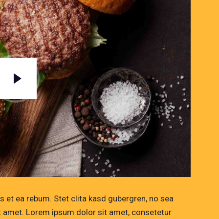
 et ea rebum. Stet clita kasd gubergren, no sea
t amet. Lorem ipsum dolor sit amet, consetetur