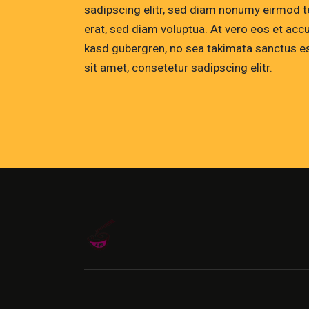
sadipscing elitr, sed diam nonumy eirmod t
erat, sed diam voluptua. At vero eos et acc
kasd gubergren, no sea takimata sanctus e
sit amet, consetetur sadipscing elitr.