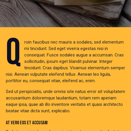
Q
roin faucibus nec mauris a sodales, sed elementum
mi tincidunt. Sed eget viverra egestas nisi in
consequat. Fusce sodales augue a accumsan. Cras
sollicitudin, ipsum eget blandit pulvinar. Integer
tincidunt. Cras dapibus. Vivamus elementum semper
nisi. Aenean vulputate eleifend tellus. Aenean leo ligula,
porttitor eu, consequat vitae, eleifend ac, enim.
Sed ut perspiciatis, unde omnis iste natus error sit voluptatem
accusantium doloremque laudantium, totam rem aperiam
eaque ipsa, quae ab illo inventore veritatis et quasi architecto
beatae vitae dicta sunt, explicabo.
AT VERO EOS ET ACCUSAM